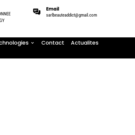
Email
BONNEE
sarlbeauteaddict@gmail.com
IGY
chnologies
Contact
Actualites