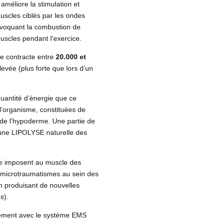
 améliore la stimulation et
uscles ciblés par les ondes
ovoquant la combustion de
uscles pendant l’exercice.
se contracte entre
20.000 et
levée (plus forte que lors d’un
antité d’énergie que ce
 l’organisme, constituées de
x de l’hypoderme. Une partie de
̀ une LIPOLYSE naturelle des
ique imposent au muscle des
es microtraumatismes au sein des
 en produisant de nouvelles
s).
tement avec le système EMS