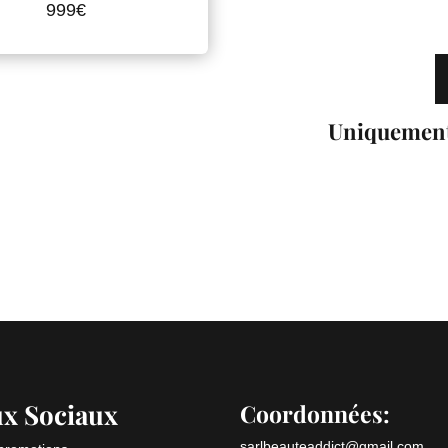
999€
Uniquement 
ux Sociaux
Coordonnées:
sarlbeauteaddict@gmail.com