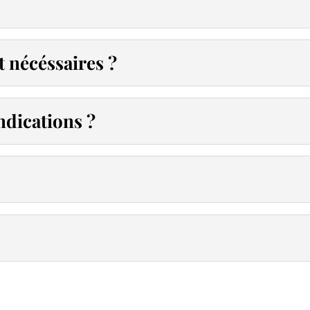
 nécéssaires ?
ndications ?