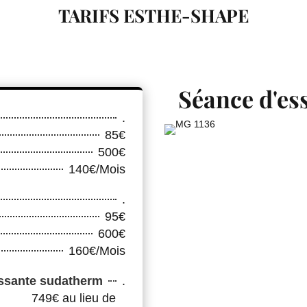
TARIFS ESTHE-SHAPE
Séance d'es
.
85€
500€
140€/Mois
.
95€
600€
160€/Mois
.
issante sudatherm
749€ au lieu de